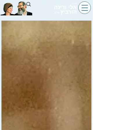
הרב
אלי ודינה
הורביץ
הי״ד