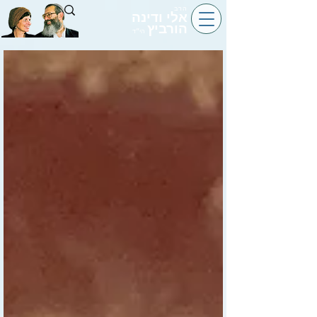
הרב
אלי ודינה
הורביץ
הי״ד