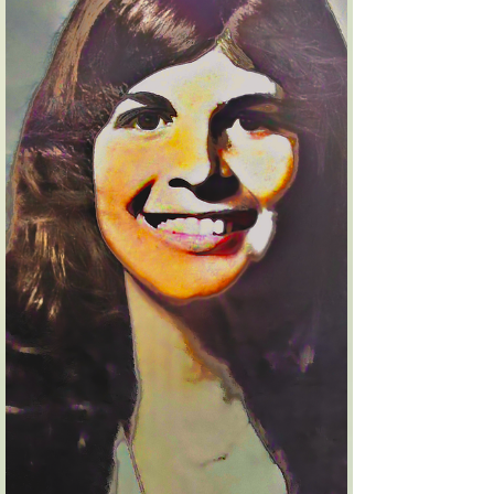
אדר ב׳ תשל״ג - ירושלים עיר הקודש אמא ואבא
יקרים, אתם יודעים, זה מצחיק. התחלתי לכתוב לכם
את...