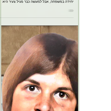
דינה הורביץ
16 במאי 2022
זמן קריאה 1 דקות
אענה לך כאבא הדואג לשלומך,
רצוי שתנתקי את הקשר עם בננו
אלי
מתוך דברים שנשאה במסיבת יובל שנות נישואין
להוריו של אלי טובי (אחות של אלי) היא אמנם בת
יחידה במשפחה, אבל למעשה כבר מגיל צעיר היא
אימצה...