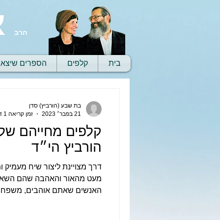
א
הרב
בית
קלפים
הספרים שיצאו
בת שבע (הורביץ) סדן
21 בפבר׳ 2023
זמן קריאה 1 דקות
קלפים מחייהם של 
הורביץ הי״ד
דרך מצויינת ליצור שיח מעמיק 
מעט מהאור והאהבה שהם השאירו
האנשים שאתם אוהבים, משפחה 