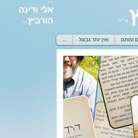
הרב
אלי ודינה
הורביץ
הי״ד
הי״ד
ם ומותם
ואין יותר גבעול
...