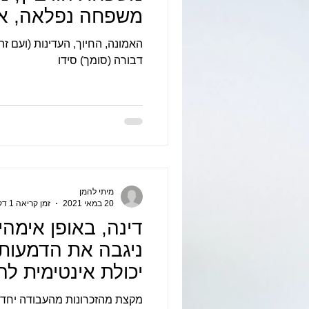
משפחה נפלאה, אש
הרגשה של בית.
האמונה, החיוך, העדינות (ועם זה,
דבורה (סומך) סידו
מיתי להמן
20 במאי 2021
זמן קריאה 1 דקות
דינה, באופן אימהי
ניגבה את הדמעות 
יכולת אינטימית לה
אתך.
מקצת מהזכרונות מהעבודה יחד