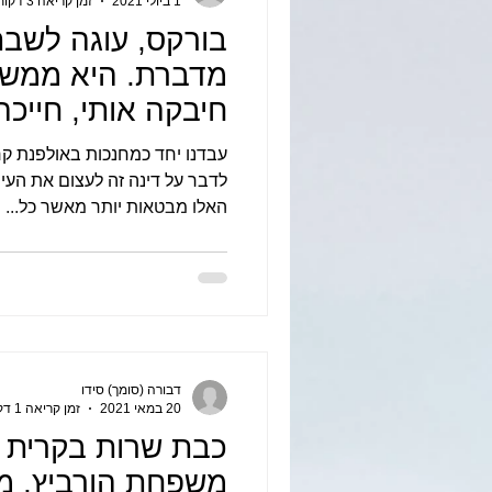
1 ביולי 2021
זמן קריאה 3 דקות
בורקס, עוגה לשבת
מדברת. היא ממש 
חיבקה אותי, חייכה
וחיוך וזה הכל.
עבדנו יחד כמחנכות באולפנת קרית
לדבר על דינה זה לעצום את העינ
האלו מבטאות יותר מאשר כל...
דבורה (סומך) סידו
20 במאי 2021
זמן קריאה 1 דקות
כבת שרות בקרית א
משפחת הורביץ, 